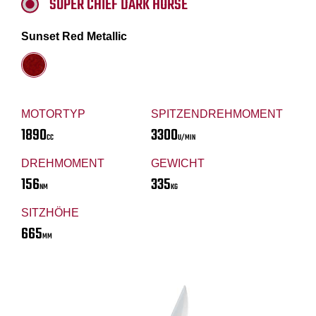
SUPER CHIEF DARK HORSE
Sunset Red Metallic
MOTORTYP
SPITZENDREHMOMENT
1890
3300
CC
U/MIN
DREHMOMENT
GEWICHT
156
335
NM
KG
SITZHÖHE
665
MM