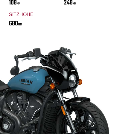
108
248
NM
KG
SITZHÖHE
680
MM