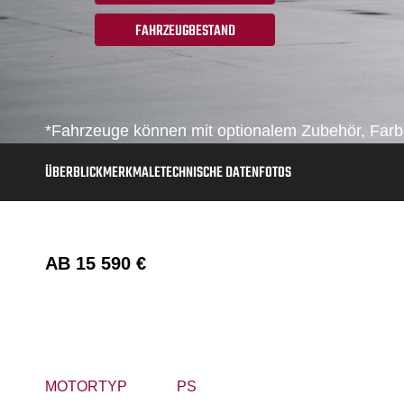
FAHRZEUGBESTAND
*Fahrzeuge können mit optionalem Zubehör, Farbe
ÜBERBLICK
MERKMALE
TECHNISCHE DATEN
FOTOS
AB
15 590 €
MOTORTYP
PS