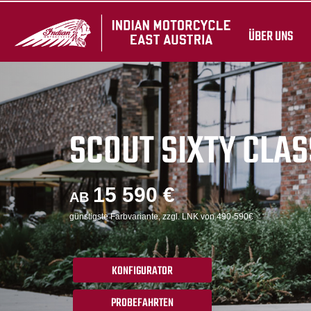
ÜBER UNS
SCOUT SIXTY CLAS
15 590 €
AB
günstigste Farbvariante, zzgl. LNK von 490-590€
KONFIGURATOR
PROBEFAHRTEN