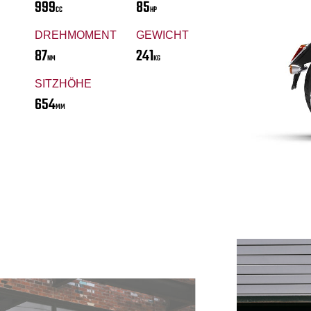
999
85
CC
HP
DREHMOMENT
GEWICHT
87
241
NM
KG
SITZHÖHE
654
MM