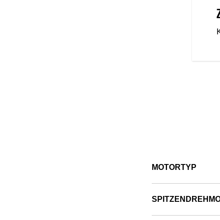
ike, das für dich gebaut wurde.
 die dir unzählige Möglichkeiten
ten – passend zu deinem Fahrstil.
r haben das passende
MOTORTYP
SPITZENDREHM