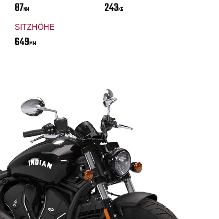
87
243
NM
KG
SITZHÖHE
649
MM