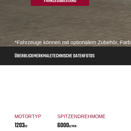
FAHRZEUGBESTAND
*Fahrzeuge können mit optionalem Zubehör, Farbe
ÜBERBLICK
MERKMALE
TECHNISCHE DATEN
FOTOS
MOTORTYP
SPITZENDREHMOMENT
1203
6000
CC
U/MIN