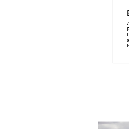
OWERED BY RIDE
nste Funktionen im
weit ersten Ride Command® 4-
n mit Bluetooth® Tethering.
F