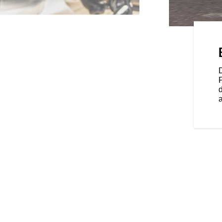
HLINS® FAHRWERK
ßdämpfer von Öhlins® lassen das
 Wünsche und Bedürfnisse
 in der Stadt oder im