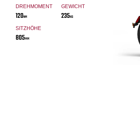
DREHMOMENT
GEWICHT
120
235
NM
KG
SITZHÖHE
805
MM