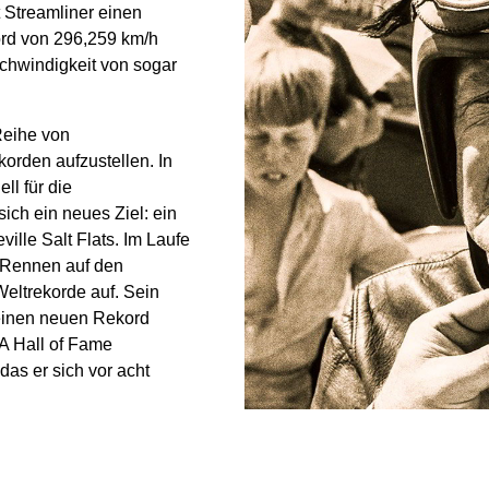
t Streamliner einen
ord von 296,259 km/h
eschwindigkeit von sogar
Reihe von
rden aufzustellen. In
ll für die
ich ein neues Ziel: ein
ille Salt Flats. Im Laufe
n Rennen auf den
 Weltrekorde auf. Sein
 einen neuen Rekord
MA Hall of Fame
as er sich vor acht